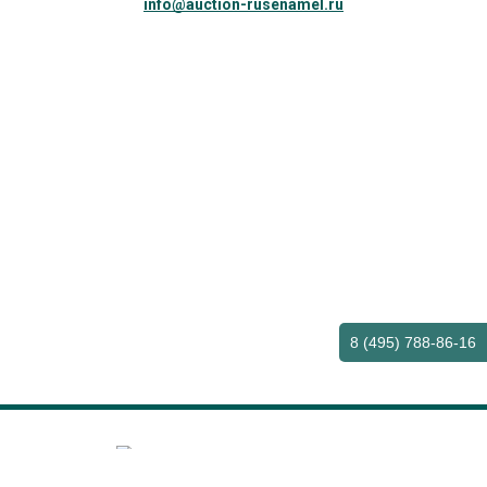
info@auction-rusenamel.ru
8 (495) 788-86-16
© 2011—2026 ООО «Русская Эмаль»