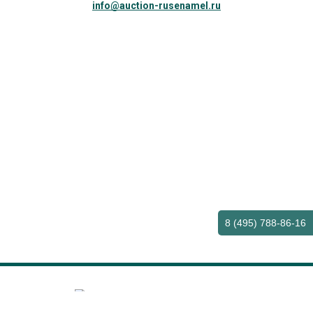
info@auction-rusenamel.ru
8 (495) 788-86-16
© 2011—2026 ООО «Русская Эмаль»