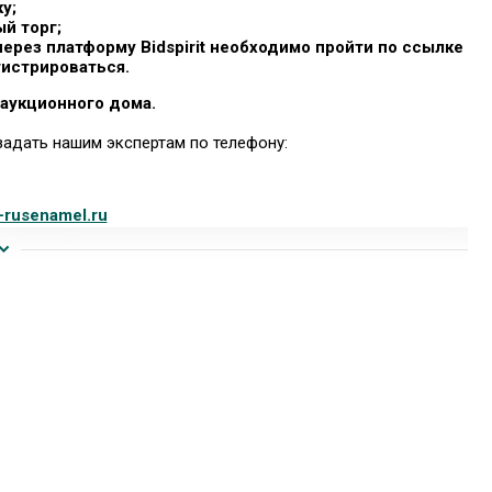
у;
й торг;
 через платформу Bidspirit необходимо пройти по ссылке
гистрироваться.
аукционного дома.
адать нашим экспертам по телефону:
-rusenamel.ru