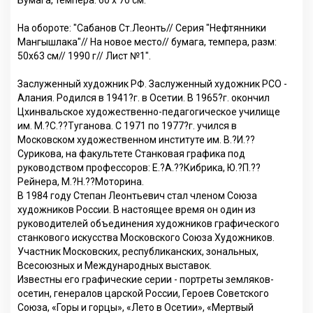
Бумага, темпера. 60 х 70 см.
На обороте: "Сабанов Ст.Леонть// Серия "Нефтянники
Мангышлака"// На новое место// бумага, темпера, разм:
50х63 см// 1990 г// Лист №1".
Заслуженный художник РФ. Заслуженный художник РСО -
Алания. Родился в 1941?г. в Осетии. В 1965?г. окончил
Цхинвальское художественно-педагогическое училище
им. М.?С.??Туганова. С 1971 по 1977?г. учился в
Московском художественном институте им. В.?И.??
Сурикова, на факультете Станковая графика под
руководством профессоров: Е.?А.??Кибрика, Ю.?П.??
Рейнера, М.?Н.??Моторина.
В 1984 году Степан Леонтьевич стал членом Союза
художников России. В настоящее время он один из
руководителей объединения художников графического
станкового искусства Московского Союза Художников.
Участник Московских, республиканских, зональных,
Всесоюзных и Международных выставок.
Известны его графические серии - портреты земляков-
осетин, генералов царской России, Героев Советского
Союза, «Горы и горцы», «Лето в Осетии», «Мертвый