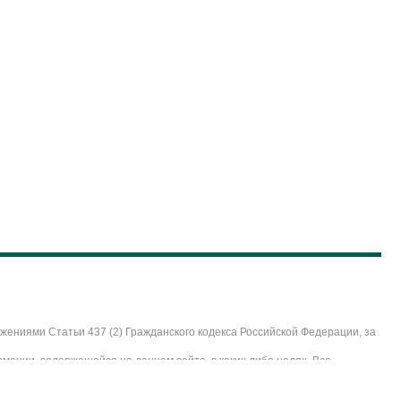
ениями Статьи 437 (2) Гражданского кодекса Российской Федерации, за
мации, содержащейся на данном сайте, в каких либо целях. Все
кое из экспертных мнений, размещенных на данном сайте, не является