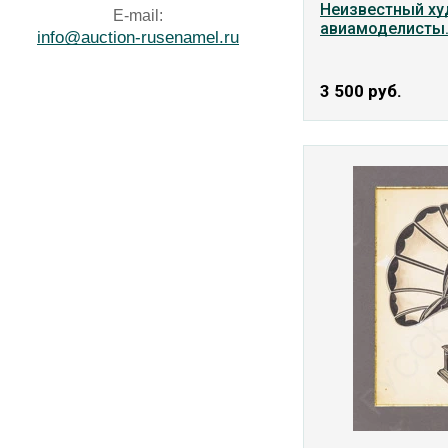
Неизвестный х
E-mail:
авиамоделисты.
info@auction-rusenamel.ru
3 500
руб.