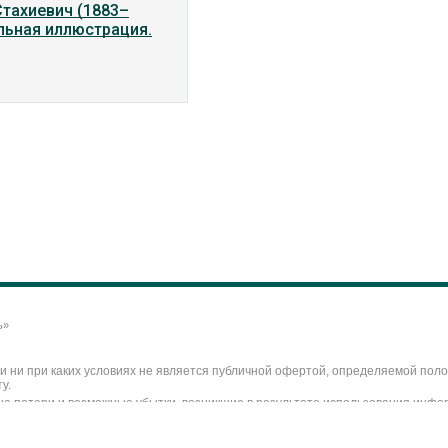
тахиевич (1883–
альная иллюстрация.
ь»
 ни при каких условиях не является публичной офертой, определяемой полож
у.
ые потери и возможные убытки, возникшие в результате использования инфор
м сайте, могут быть изменены без предварительного предупреждения. Ника
етов искусства, являются собственностью их владельцев.