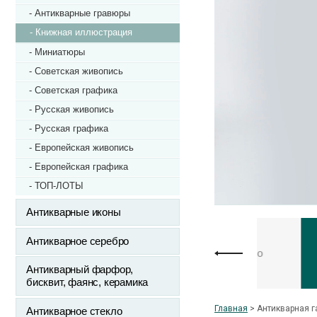
- Антикварные гравюры
- Книжная иллюстрация
- Миниатюры
- Советская живопись
- Советская графика
- Русская живопись
- Русская графика
- Европейская живопись
- Европейская графика
- ТОП-ЛОТЫ
Антикварные иконы
Антикварное серебро
Антикв
ись и графика
Фарфор и стекло
Антикварный фарфор,
бисквит, фаянс, керамика
Главная
>
Антикварная г
Антикварное стекло