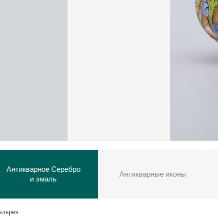
Бронз
арное Серебро
Антикварные иконы
дере
и эмаль
алерея