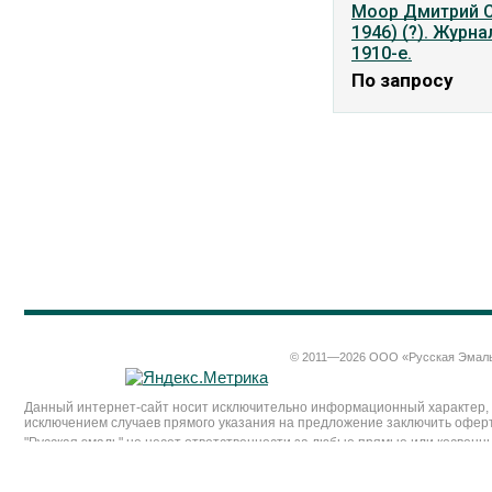
Моор Дмитрий С
1946) (?). Журн
1910-е.
По запросу
© 2011—2026 ООО «Русская Эмал
Данный интернет-сайт носит исключительно информационный характер, и
исключением случаев прямого указания на предложение заключить оферт
"Русская эмаль" не несет ответственности за любые прямые или косвенн
материалы, суждения или любая иная информация, приведенные на данно
торговой
рекомендацией.
Изображения всех произведений живописи и графики, а также иных предм